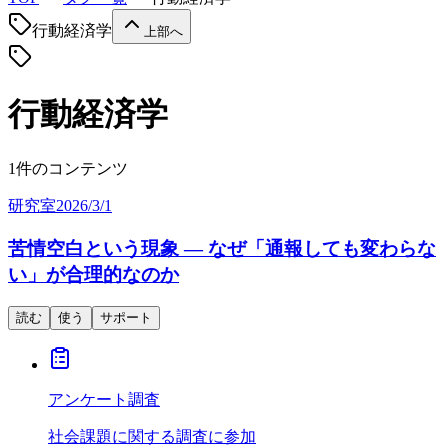
行動経済学
上部へ
行動経済学
1件のコンテンツ
研究室
2026/3/1
苦情空白という現象 — なぜ「通報しても変わらな
い」が合理的なのか
読む
使う
サポート
アンケート調査
社会課題に関する調査に参加