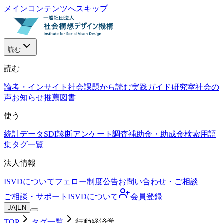
メインコンテンツへスキップ
読む
読む
論考・インサイト
社会課題から読む
実践ガイド
研究室
社会の
声
お知らせ
推薦図書
使う
統計データ
SDI診断
アンケート調査
補助金・助成金検索
用語
集
タグ一覧
法人情報
ISVDについて
フェロー制度
公告
お問い合わせ・ご相談
ご相談・サポート
ISVDについて
会員登録
JA
|
EN
TOP
タグ一覧
行動経済学