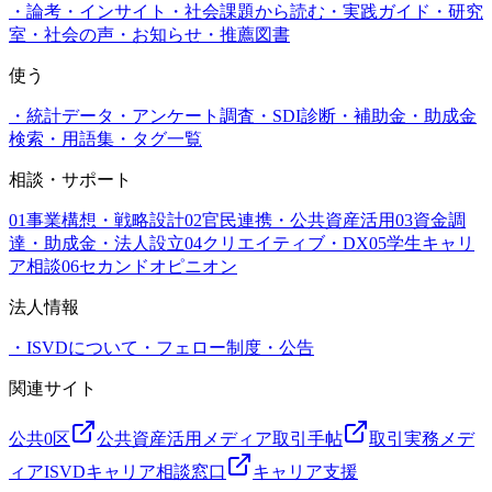
・
論考・インサイト
・
社会課題から読む
・
実践ガイド
・
研究
室
・
社会の声
・
お知らせ
・
推薦図書
使う
・
統計データ
・
アンケート調査
・
SDI診断
・
補助金・助成金
検索
・
用語集
・
タグ一覧
相談・サポート
01
事業構想・戦略設計
02
官民連携・公共資産活用
03
資金調
達・助成金・法人設立
04
クリエイティブ・DX
05
学生キャリ
ア相談
06
セカンドオピニオン
法人情報
・
ISVDについて
・
フェロー制度
・
公告
関連サイト
公共0区
公共資産活用メディア
取引手帖
取引実務メデ
ィア
ISVDキャリア相談窓口
キャリア支援