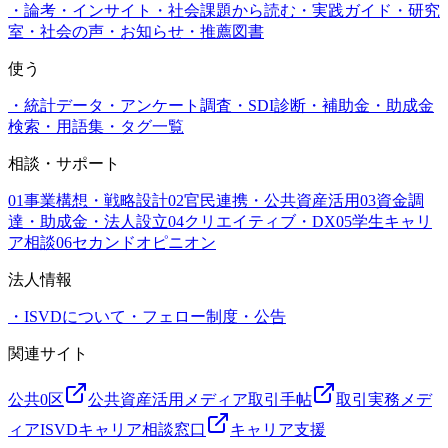
・
論考・インサイト
・
社会課題から読む
・
実践ガイド
・
研究
室
・
社会の声
・
お知らせ
・
推薦図書
使う
・
統計データ
・
アンケート調査
・
SDI診断
・
補助金・助成金
検索
・
用語集
・
タグ一覧
相談・サポート
01
事業構想・戦略設計
02
官民連携・公共資産活用
03
資金調
達・助成金・法人設立
04
クリエイティブ・DX
05
学生キャリ
ア相談
06
セカンドオピニオン
法人情報
・
ISVDについて
・
フェロー制度
・
公告
関連サイト
公共0区
公共資産活用メディア
取引手帖
取引実務メデ
ィア
ISVDキャリア相談窓口
キャリア支援