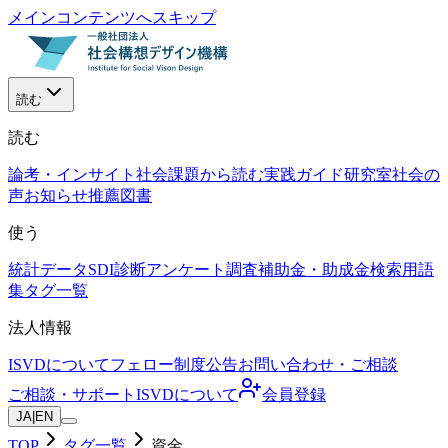
メインコンテンツへスキップ
読む
読む
論考・インサイト
社会課題から読む
実践ガイド
研究室
社会の
声
お知らせ
推薦図書
使う
統計データ
SDI診断
アンケート調査
補助金・助成金検索
用語
集
タグ一覧
法人情報
ISVDについて
フェロー制度
公告
お問い合わせ・ご相談
ご相談・サポート
ISVDについて
会員登録
JA
|
EN
TOP
タグ一覧
資金