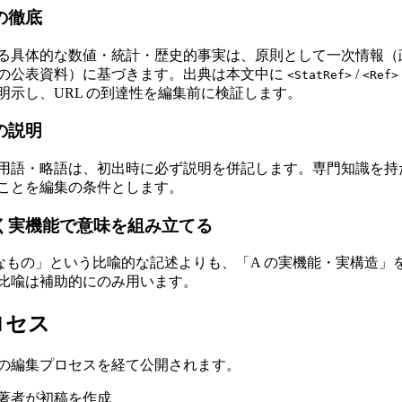
証の徹底
る具体的な数値・統計・歴史的事実は、原則として一次情報（
の公表資料）に基づきます。出典は本文中に
/
<StatRef>
<Ref>
明示し、URL の到達性を編集前に検証します。
語の説明
用語・略語は、初出時に必ず説明を併記します。専門知識を持
ことを編集の条件とします。
でなく実機能で意味を組み立てる
うなもの」という比喩的な記述よりも、「A の実機能・実構造」
比喩は補助的にのみ用います。
ロセス
の編集プロセスを経て公開されます。
当著者が初稿を作成