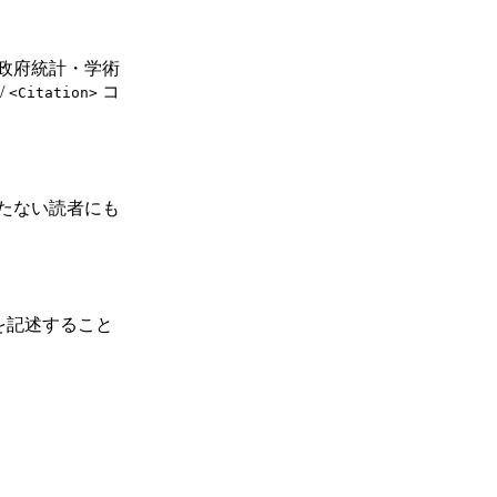
政府統計・学術
/
コ
<Citation>
たない読者にも
を記述すること