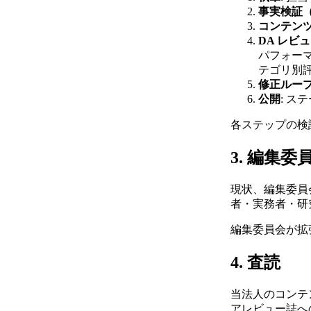
事実検証（fa
コンテンツ検証
DA レビュー（
パフォーマン
テゴリ別
修正ルー
公開
: ス
各ステップの検
3. 編集委
現状、編集委員
者・実務者・研
編集委員会が拡
4. 査読
当法人のコンテ
アレビュー誌へ