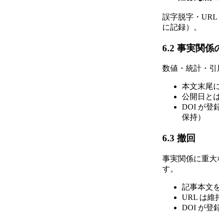
誤字脱字・UR
に記録）。
6.2 事実関
数値・統計・引
本文末尾
公開日とは別
DOI が
保持）
6.3 撤回
事実関係に重大
す。
記事本文
URL は維
DOI が