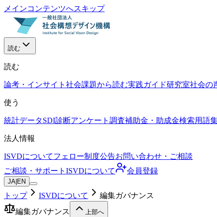
メインコンテンツへスキップ
読む
読む
論考・インサイト
社会課題から読む
実践ガイド
研究室
社会の
使う
統計データ
SDI診断
アンケート調査
補助金・助成金検索
用語
法人情報
ISVDについて
フェロー制度
公告
お問い合わせ・ご相談
ご相談・サポート
ISVDについて
会員登録
JA
|
EN
トップ
ISVDについて
編集ガバナンス
編集ガバナンス
上部へ