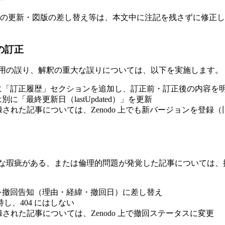
L の更新・図版の差し替え等は、本文中に注記を残さずに修正
係の訂正
用の誤り、解釈の重大な誤りについては、以下を実施します。
に「訂正履歴」セクションを追加し、訂正前・訂正後の内容を
に「最終更新日（lastUpdated）」を更新
登録された記事については、Zenodo 上でも新バージョンを登録
な瑕疵がある、または倫理的問題が発覚した記事については、
を撤回告知（理由・経緯・撤回日）に差し替え
持し、404 にはしない
登録された記事については、Zenodo 上で撤回ステータスに変更