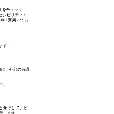
性をチェック
クセシビリティ /
法務 / 運用）でカ
ます。
的に、外部の有識
す。
と並行して、ピ
示します。