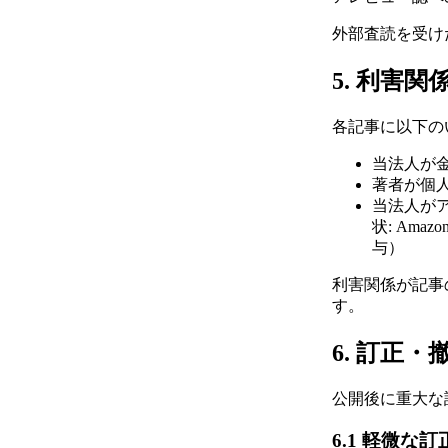
外部査読を受け
5. 利害関
各記事に以下の
当法人が
著者が個
当法人が
状: Am
与）
利害関係が記事
す。
6. 訂正
公開後に重大な
6.1 軽微な訂