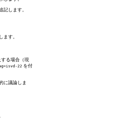
追記します。
します。
及する場合（現
を付
ag=isvd-22
的に議論しま
。