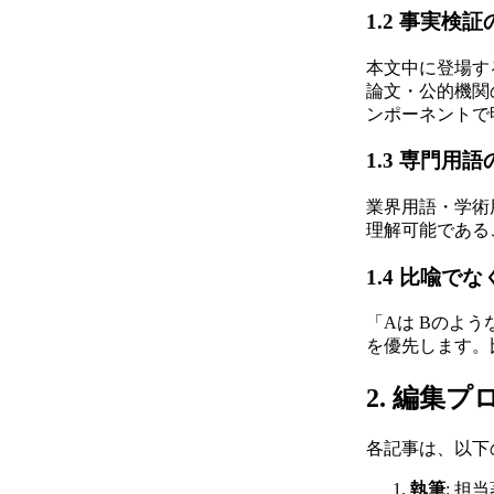
1.2 事実検
本文中に登場す
論文・公的機関
ンポーネントで
1.3 専門用
業界用語・学術
理解可能である
1.4 比喩
「Aは Bのよ
を優先します。
2. 編集プ
各記事は、以下
執筆
: 担