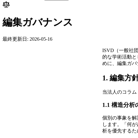
編集ガバナンス
最終更新日
:
2026-05-16
ISVD（一般
的な学術活動と
めに、編集ガバ
1. 編集方
当法人のコラム
1.1 構造分
個別の事象を解
します。「何が
析を優先するた