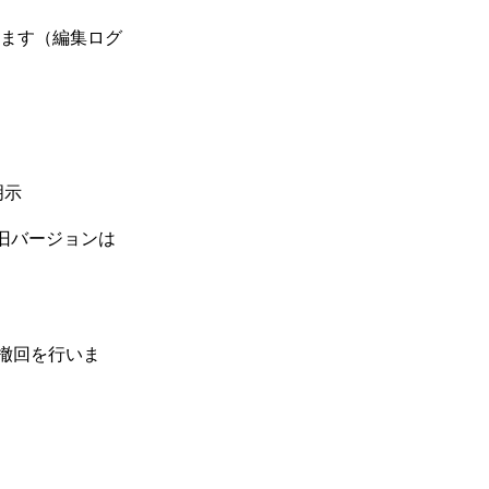
します（編集ログ
明示
（旧バージョンは
撤回を行いま