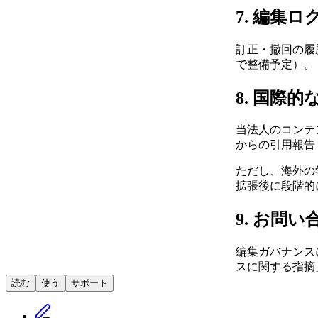
7. 編集
訂正・撤回の履
で整備予定）。
8. 国際
当法人のコンテ
からの引用報告
ただし、海外の
拡張後に段階的
9. お問い
編集ガバナンス
スに関する指摘
読む
使う
サポート