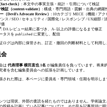
ct-check）
: 本文中の事実主張・統計・引用について検証
（content-validate）
: 構成・専門用語・図解・出典の網羅
Devil's Advocate Review）
: 10カテゴリ MECE（機能 / ア
ス / SEO / セキュリティ / 国際化 / レスポンシブ / UX細部 / 
評価
プ
: DA レビュー結果に基づき、A- 以上の評価になるまで修正
テータスを
に変更し、配信
published
証ログは内部に保管され、訂正・撤回の判断材料として利用し
員会
会は
代表理事 横田直也 1名
が編集責任を負っています。将来
究者を含む編集委員会への拡張を計画しています。
張された際は、本ページに委員名・専門領域・任期を明示しま
ンツは現状、外部の査読を経たものではありません。学術論文
の投稿を計画している記事については、その旨を記事冒頭に明