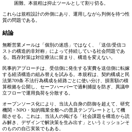
困難。本規程は抑止ツールとして割り切る。
これらは規程設計の外側にあり、運用しながら判例を待つ性
質の問題である。
結論
無断営業メールは「個別の迷惑」ではなく、「送信/受信コ
ストの構造的非対称」によって持続している社会問題であ
る。既存対策は対症療法に留まり、構造を変えない。
民事的アプローチは、受信側に発生する実費を送信側に転嫁
する経済構造の組み替えを試みる。本規程は、契約構成と民
法第709条 不法行為構成を経路ごとに使い分け、損害額の積
算根拠を公開し、セーフハーバーで過剰捕捉を防ぎ、異議申
立フローで運用負荷を分散する。
オープンソース化により、当法人自身の防御を超えて、研究
機関・NPO・知的職業全般への普及テンプレートとして機
能させる。これは、当法人の掲げる「社会課題を構造から読
み解き、デザインで解決策を生み出す」というミッションそ
のものの自己実装でもある。