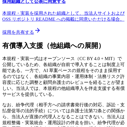
採用組織として公表に同意する
本規程・実装を採用された組織として、当法人サイトおよび
OSS リポジトリ README への掲載に同意いただける場合。
採用を共有する
有償導入支援（他組織への展開）
本規程・実装一式はオープンソース（CC BY 4.0 + MIT）で
公開しているため、各組織が自前で導入することは制度上可
能である。一方で、AI 草案ベースの規程をそのまま採用す
るのではなく、各組織の事業内容・運用体制・法務リスク許
容度に応じた調整と顧問弁護士のレビューを経ることが望ま
しい。当法人では、本規程の他組織導入を伴走支援する有償
サービスを提供している。
なお、紛争代理（相手方への請求書発行後の対応、訴訟・支
払督促等の法的手続）については弁護士法第72条との関係か
ら、当法人が直接の代理人となることはできない。当法人は
規程整備・実装統合・運用設計の伴走を担い、紛争代理が必