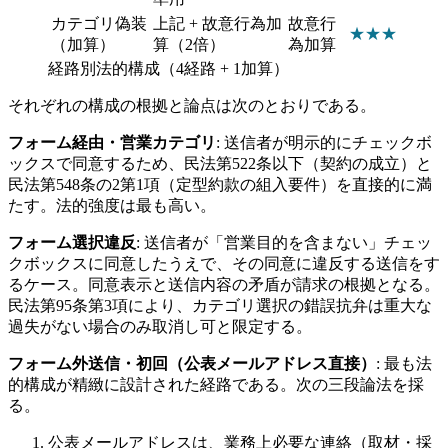
カテゴリ偽装
上記 + 故意行為加
故意行
★★
★
（加算）
算（2倍）
為加算
経路別法的構成（4経路 + 1加算）
それぞれの構成の根拠と論点は次のとおりである。
フォーム経由・営業カテゴリ
: 送信者が明示的にチェックボ
ックスで同意するため、民法第522条以下（契約の成立）と
民法第548条の2第1項（定型約款の組入要件）を直接的に満
たす。法的強度は最も高い。
フォーム選択違反
: 送信者が「営業目的を含まない」チェッ
クボックスに同意したうえで、その同意に違反する送信をす
るケース。同意表示と送信内容の矛盾が請求の根拠となる。
民法第95条第3項により、カテゴリ選択の錯誤抗弁は重大な
過失がない場合のみ取消し可と限定する。
フォーム外送信・初回（公表メールアドレス直接）
: 最も法
的構成が精緻に設計された経路である。次の三段論法を採
る。
公表メールアドレスは、業務上必要な連絡（取材・採