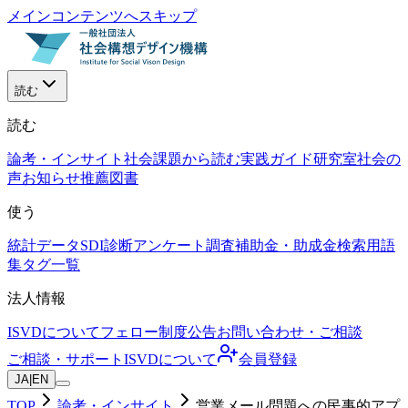
メインコンテンツへスキップ
読む
読む
論考・インサイト
社会課題から読む
実践ガイド
研究室
社会の
声
お知らせ
推薦図書
使う
統計データ
SDI診断
アンケート調査
補助金・助成金検索
用語
集
タグ一覧
法人情報
ISVDについて
フェロー制度
公告
お問い合わせ・ご相談
ご相談・サポート
ISVDについて
会員登録
JA
|
EN
TOP
論考・インサイト
営業メール問題への民事的アプ