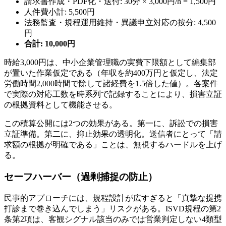
請求書作成・PDF化・送付: 30分 × 3,000円/h = 1,500円
人件費小計: 5,500円
法務監査・規程運用維持・異議申立対応の按分: 4,500
円
合計: 10,000円
時給3,000円は、中小企業管理職の実費下限額として編集部
が置いた作業仮定である（年収を約400万円と仮定し、法定
労働時間2,000時間で除して諸経費を1.5倍した値）。各案件
で実際の対応工数を時系列で記録することにより、損害立証
の根拠資料として機能させる。
この積算公開には2つの効果がある。第一に、訴訟での損害
立証準備。第二に、抑止効果の透明化。送信者にとって「請
求額の根拠が明確である」ことは、無視するハードルを上げ
る。
セーフハーバー（過剰捕捉の防止）
民事的アプローチには、規程設計が広すぎると「真摯な提携
打診まで巻き込んでしまう」リスクがある。ISVD規程の第2
条第2項は、客観シグナル該当のみでは営業判定しない4類型