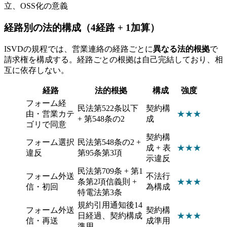
立、OSS化の意義
経路別の法的構成（4経路 + 1加算）
ISVDの規程では、営業連絡の経路ごとに
異なる法的根拠
で
請求権を構成する。経路ごとの根拠は自己完結しており、相
互に依存しない。
経路
法的根拠
構成
強度
フォーム経
民法第522条以下
契約構
由・営業カテ
★★★
+ 第548条の2
成
ゴリで同意
契約構
フォーム選択
民法第548条の2 +
成 + 表
★★★
違反
第95条第3項
示違反
民法第709条 + 第1
フォーム外送
不法行
条第2項信義則 +
★★
★
信・初回
為構成
特電法第3条
規約引用通知後14
フォーム外送
契約構
日経過、契約構成
★★
★
信・再送
成準用
準用