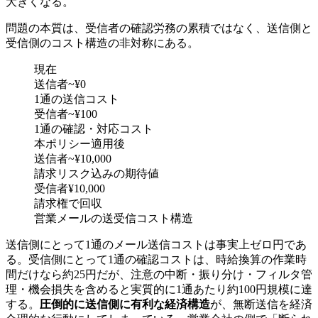
大きくなる。
問題の本質は、受信者の確認労務の累積ではなく、送信側と
受信側のコスト構造の非対称にある。
現在
送信者
~¥0
1通の送信コスト
受信者
~¥100
1通の確認・対応コスト
本ポリシー適用後
送信者
~¥10,000
請求リスク込みの期待値
受信者
¥10,000
請求権で回収
営業メールの送受信コスト構造
送信側にとって1通のメール送信コストは事実上ゼロ円であ
る。受信側にとって1通の確認コストは、時給換算の作業時
間だけなら約25円だが、注意の中断・振り分け・フィルタ管
理・機会損失を含めると実質的に1通あたり約100円規模に達
する。
圧倒的に送信側に有利な経済構造
が、無断送信を経済