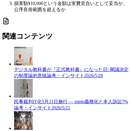
損害額¥10,000という金額は実費見合いとして妥当か、
公序良俗範囲を超えるか
関連コンテンツ
デジタル教科書が『正式教科書』になった日: 閣議決定
の制度論的意味
論考・インサイト
2026/5/28
民事裁判IT化5月21日施行 — mints義務化と本人訴訟7%
論考・インサイト
2026/5/21