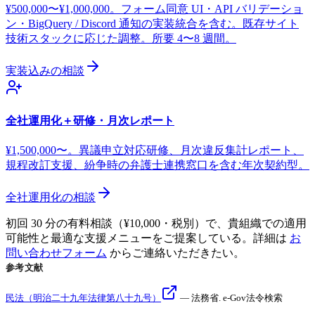
¥500,000〜¥1,000,000。フォーム同意 UI・API バリデーショ
ン・BigQuery / Discord 通知の実装統合を含む。既存サイト
技術スタックに応じた調整。所要 4〜8 週間。
実装込みの相談
全社運用化＋研修・月次レポート
¥1,500,000〜。異議申立対応研修、月次違反集計レポート、
規程改訂支援、紛争時の弁護士連携窓口を含む年次契約型。
全社運用化の相談
初回 30 分の有料相談（¥10,000・税別）で、貴組織での適用
可能性と最適な支援メニューをご提案している。詳細は
お
問い合わせフォーム
からご連絡いただきたい。
参考文献
民法（明治二十九年法律第八十九号）
—
法務省
.
e-Gov法令検索