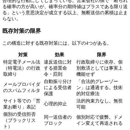
合理的な行動にしてしまっている。営業会社の側で「断られ
る確率の方が高いが、確率分の期待値はプラスである限り送
る」という意思決定が成立する以上、無断送信の累積は止ま
らない。
既存対策の限界
この構造に対する既存対策には、以下の4つがある。
対策
効果
限界
特定電子メール法
違反送信に対
行政取締りに依存。個
（特電法）の行政
する措置命
別救済としては事実上
取締り
令・罰則
機能せず
自動振り分け
「合法的グレーゾー
メールプロバイダ
による受信者
ン」は通過する。技術
のスパムフィルタ
保護
的対症療法
サイト等での「営
法的拘束力なし。無視
心理的抑止
業お断り」表記
可能
個別の受信拒否
同一送信者の
個別対応で疲弊。ドメ
（ブラックリス
ブロック
イン変えて再送される
ト）