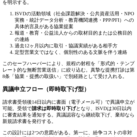
を明示する。
ISVDの活動領域（社会課題解決・公共資産活用・NPO
実務・統計データ分析・教育機関連携・PPP/PFI）への
具体的言及がある協業提案
報道・教育・公益法人からの取材目的または公務目的
の連絡
過去12ヶ月以内に取引・協議実績がある相手方
定型営業文ではなく、個別性のある文脈を伴う連絡
このセーフハーバーにより、規程の射程を「形式的・テンプ
レート的な無断営業送信」に絞り込む。真摯な提携打診は第
8条「協業・提携の取扱い」で別経路として受け入れる。
異議申立フロー（即時取下げ型）
請求書受領後14日以内に書面（電子メール可）で異議申立が
可能。受領で
請求は即時取り下げ
となり、ISVDは30日以内
に審査結果を通知する。異議認容なら継続取下げ、棄却なら
新規請求書を発行する。
この設計には2つの意図がある。第一に、紛争コストの非対