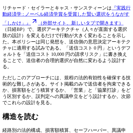
リチャード・セイラーとキャス・サンスティーンは
『実践行
動経済学 : ノーベル経済学賞を受賞した賢い選択をうながす
「しかけ」』
（外部サイト、新しいタブで開きます）
（日経BP）で、選択アーキテクチャ（人々が直面する選択
肢の設計）を変えるだけで行動が大きく変わることを示し
た。本ポリシーは同じ発想を、送信側の意思決定アーキテク
チャに適用する試みである。「送信コスト 0 円」というデフ
ォルトを「送信コスト 10,000 円の請求リスク」に書き換え
ることで、送信者の合理的選択が自然に変わるよう設計す
る。
ただしこのアプローチには、規程の法的有効性を確保する技
術的な難しさがある。サイト掲載のみで送信者を拘束できる
か、損害額をどう積算するか、「営業」と「協業打診」をど
う区別するか、誤判定への異議申立をどう設計するか。次節
でこれらの設計を見る。
構造を読む
経路別の法的構成、損害額積算、セーフハーバー、異議申