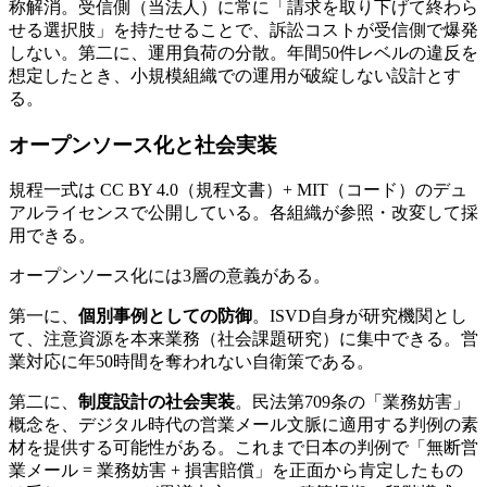
称解消。受信側（当法人）に常に「請求を取り下げて終わら
せる選択肢」を持たせることで、訴訟コストが受信側で爆発
しない。第二に、運用負荷の分散。年間50件レベルの違反を
想定したとき、小規模組織での運用が破綻しない設計とす
る。
オープンソース化と社会実装
規程一式は CC BY 4.0（規程文書）+ MIT（コード）のデュ
アルライセンスで公開している。各組織が参照・改変して採
用できる。
オープンソース化には3層の意義がある。
第一に、
個別事例としての防御
。ISVD自身が研究機関とし
て、注意資源を本来業務（社会課題研究）に集中できる。営
業対応に年50時間を奪われない自衛策である。
第二に、
制度設計の社会実装
。民法第709条の「業務妨害」
概念を、デジタル時代の営業メール文脈に適用する判例の素
材を提供する可能性がある。これまで日本の判例で「無断営
業メール = 業務妨害 + 損害賠償」を正面から肯定したもの