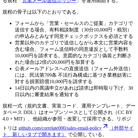
る規程「
営業メール送信ポリシー
」を運用開始する。
規程の骨子は以下のとおりである。
フォームから「営業・セールスのご提案」カテゴリで
送信する場合、有料相談制度（30分10,000円・税別）
の申込みとみなす同意チェックボックスを必須とする
営業以外のカテゴリで送信しながら本文に営業内容を
含む場合、フォーム送信時の同意違反として手数料
10,000円を請求する。意図的なカテゴリ偽装と判断さ
れた場合は2倍の20,000円を加算する
公表メールアドレスへの直接送信（フォーム外送信）
には、民法第709条 不法行為構成に基づき業務妨害に
対する損害賠償10,000円を請求する
14日以内の異議申立があれば請求は即時取り下げ、30
日以内に審査結果を通知する
規程一式（規約文書、実装コード、運用テンプレート、デー
タベース DDL）はオープンソースとして公開され（CC BY
4.0 + MIT）、他組織が参照・改変して採用できる。リポジ
トリは
github.com/correlate000/sales-email-policy
（外部サイ
ト、新しいタブで開きます）
で公開している。