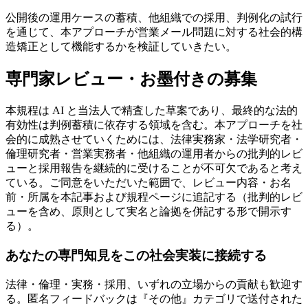
公開後の運用ケースの蓄積、他組織での採用、判例化の試行
を通じて、本アプローチが営業メール問題に対する社会的構
造矯正として機能するかを検証していきたい。
専門家レビュー・お墨付きの募集
本規程は AI と当法人で精査した草案であり、最終的な法的
有効性は判例蓄積に依存する領域を含む。本アプローチを社
会的に成熟させていくためには、法律実務家・法学研究者・
倫理研究者・営業実務者・他組織の運用者からの批判的レビ
ューと採用報告を継続的に受けることが不可欠であると考え
ている。ご同意をいただいた範囲で、レビュー内容・お名
前・所属を本記事および規程ページに追記する（批判的レビ
ューを含め、原則として実名と論拠を併記する形で開示す
る）。
あなたの専門知見をこの社会実装に接続する
法律・倫理・実務・採用、いずれの立場からの貢献も歓迎す
る。匿名フィードバックは『その他』カテゴリで送付された