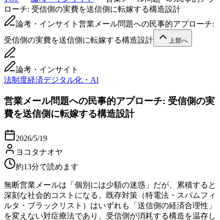
ローチ: 受信側の実費を送信側に転嫁する構造設計
論考・インサイト
営業メール問題への民事的アプローチ:
受信側の実費を送信側に転嫁する構造設計
上部へ
論考・インサイト
法制度
経済
デジタル化・AI
営業メール問題への民事的アプローチ: 受信側の実
費を送信側に転嫁する構造設計
2026/5/19
ヨコタナオヤ
約13分で読めます
無断営業メールは「個別には少額の迷惑」だが、累積すると
深刻な社会的コストになる。既存対策（特電法・スパムフィ
ルタ・ブラックリスト）はいずれも「送信側の経済合理性」
を変えない対症療法であり、受信側が消耗する構造を温存し