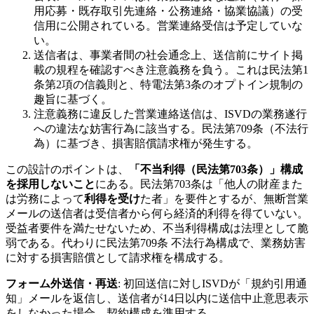
用応募・既存取引先連絡・公務連絡・協業協議）の受
信用に公開されている。営業連絡受信は予定していな
い。
送信者は、事業者間の社会通念上、送信前にサイト掲
載の規程を確認すべき注意義務を負う。これは民法第1
条第2項の信義則と、特電法第3条のオプトイン規制の
趣旨に基づく。
注意義務に違反した営業連絡送信は、ISVDの業務遂行
への違法な妨害行為に該当する。民法第709条（不法行
為）に基づき、損害賠償請求権が発生する。
この設計のポイントは、
「不当利得（民法第703条）」構成
を採用しないこと
にある。民法第703条は「他人の財産また
は労務によって
利得を受け
た者」を要件とするが、無断営業
メールの送信者は受信者から何ら経済的利得を得ていない。
受益者要件を満たせないため、不当利得構成は法理として脆
弱である。代わりに民法第709条 不法行為構成で、業務妨害
に対する損害賠償として請求権を構成する。
フォーム外送信・再送
: 初回送信に対しISVDが「規約引用通
知」メールを返信し、送信者が14日以内に送信中止意思表示
をしなかった場合、契約構成を準用する。