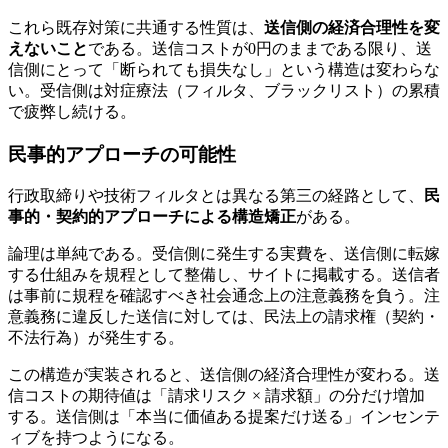
これら既存対策に共通する性質は、
送信側の経済合理性を変
えないこと
である。送信コストが0円のままである限り、送
信側にとって「断られても損失なし」という構造は変わらな
い。受信側は対症療法（フィルタ、ブラックリスト）の累積
で疲弊し続ける。
民事的アプローチの可能性
行政取締りや技術フィルタとは異なる第三の経路として、
民
事的・契約的アプローチによる構造矯正
がある。
論理は単純である。受信側に発生する実費を、送信側に転嫁
する仕組みを規程として整備し、サイトに掲載する。送信者
は事前に規程を確認すべき社会通念上の注意義務を負う。注
意義務に違反した送信に対しては、民法上の請求権（契約・
不法行為）が発生する。
この構造が実装されると、送信側の経済合理性が変わる。送
信コストの期待値は「請求リスク × 請求額」の分だけ増加
する。送信側は「本当に価値ある提案だけ送る」インセンテ
ィブを持つようになる。