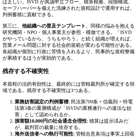
は乏しい。ISVD が異議申立フロー、積算根拠、段階構成、
セーフハーバーを備えた洗練された規程設計で運用すれば、
判例蓄積に貢献できる。
第三に、
他組織への普及テンプレート
。同様の悩みを抱える
研究機関・NPO・個人事業主が参照・模倣できる。「ISVD
がやっているから、うちもやろう」と続く組織が増えれば、
営業メール問題に対する社会的規範が変わる可能性がある。
各組織が個別に行政に苦情を入れるより、民事的な規程整備
が累積するほうが実効的である。
残存する不確実性
本規程の法的有効性は、最終的には管轄裁判所が確定する領
域である。残存する不確実性は3つある。
業務妨害認定の判例蓄積
: 民法第709条 + 信義則 + 特電
法第3条の重層構成が「ISVDの業務遂行への違法な妨
害」として認められるか。
損害額10,000円の社会通念合理性
: 積算は提示済みだ
が、裁判官の裁量に依存する。
海外送信者への執行可能性
: 管轄合意条項は事実上回収