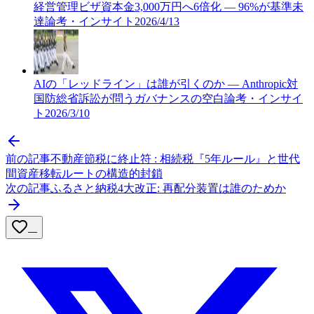
経営管理ビザ資本金3,000万円へ6倍化 — 96%が基準未
達
論考・インサイト
2026/4/13
AIの「レッドライン」は誰が引くのか — Anthropic対
国防総省訴訟が問うガバナンスの空白
論考・インサイ
ト
2026/3/10
前の記事
不動産節税に終止符 : 相続税『5年ルール』と世代
間資産移転ルートの構造的封鎖
次の記事
ふるさと納税4大改正: 再配分装置は誰のためか
—