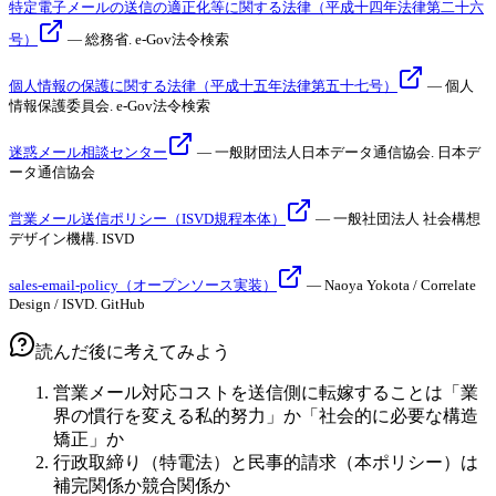
特定電子メールの送信の適正化等に関する法律（平成十四年法律第二十六
号）
—
総務省
.
e-Gov法令検索
個人情報の保護に関する法律（平成十五年法律第五十七号）
—
個人
情報保護委員会
.
e-Gov法令検索
迷惑メール相談センター
—
一般財団法人日本データ通信協会
.
日本デ
ータ通信協会
営業メール送信ポリシー（ISVD規程本体）
—
一般社団法人 社会構想
デザイン機構
.
ISVD
sales-email-policy（オープンソース実装）
—
Naoya Yokota / Correlate
Design / ISVD
.
GitHub
読んだ後に考えてみよう
営業メール対応コストを送信側に転嫁することは「業
界の慣行を変える私的努力」か「社会的に必要な構造
矯正」か
行政取締り（特電法）と民事的請求（本ポリシー）は
補完関係か競合関係か