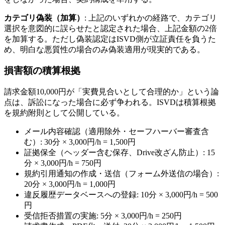
カテゴリ偽装（加算）
: 上記のいずれかの経路で、カテゴリ
選択を意図的に誤らせたと認定された場合、上記金額の2倍
を加算する。ただし偽装認定はISVD側が立証責任を負うた
め、明白な悪質性の場合のみ偽装適用が現実的である。
損害額の積算根拠
請求金額10,000円が「実費見合いとして合理的か」という論
点は、訴訟になった場合に必ず争われる。ISVDは積算根拠
を規約附則として公開している。
メール内容確認（適用除外・セーフハーバー審査含
む）: 30分 × 3,000円/h = 1,500円
証拠保全（ヘッダー含む保存、Drive改ざん防止）: 15
分 × 3,000円/h = 750円
規約引用通知の作成・送信（フォーム外送信の場合）:
20分 × 3,000円/h = 1,000円
違反履歴データベースへの登録: 10分 × 3,000円/h = 500
円
受信拒否措置の実施: 5分 × 3,000円/h = 250円