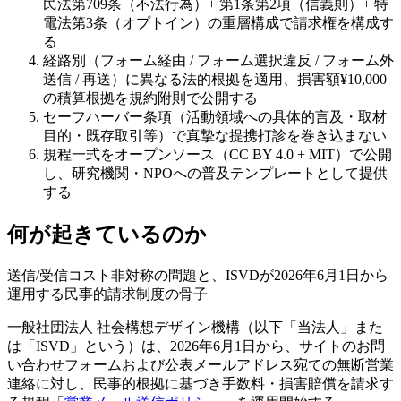
民法第709条（不法行為）+ 第1条第2項（信義則）+ 特
電法第3条（オプトイン）の重層構成で請求権を構成す
る
経路別（フォーム経由 / フォーム選択違反 / フォーム外
送信 / 再送）に異なる法的根拠を適用、損害額¥10,000
の積算根拠を規約附則で公開する
セーフハーバー条項（活動領域への具体的言及・取材
目的・既存取引等）で真摯な提携打診を巻き込まない
規程一式をオープンソース（CC BY 4.0 + MIT）で公開
し、研究機関・NPOへの普及テンプレートとして提供
する
何が起きているのか
送信/受信コスト非対称の問題と、ISVDが2026年6月1日から
運用する民事的請求制度の骨子
一般社団法人 社会構想デザイン機構（以下「当法人」また
は「ISVD」という）は、2026年6月1日から、サイトのお問
い合わせフォームおよび公表メールアドレス宛ての無断営業
連絡に対し、民事的根拠に基づき手数料・損害賠償を請求す