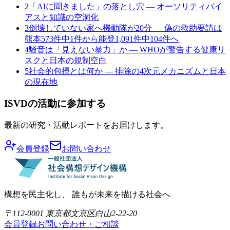
2
「AIに聞きました」の落とし穴 — オーソリティバイ
アスと知識の空洞化
3
倒壊していない家へ機動隊が20分 — 偽の救助要請は
熊本573件中1件から能登1,091件中104件へ
4
騒音は「見えない暴力」か — WHOが警告する健康リ
スクと日本の規制空白
5
社会的包摂とは何か — 排除の4次元メカニズムと日本
の現在地
ISVDの活動に参加する
最新の研究・活動レポートをお届けします。
会員登録
お問い合わせ
構想を民主化し、 誰もが未来を描ける社会へ
〒112-0001 東京都文京区白山2-22-20
会員登録
お問い合わせ・ご相談