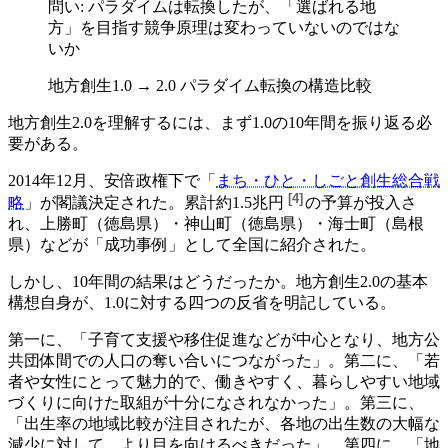
問い: パラダイムは転換したが、「選ばれる地
方」を目指す競争原理は変わっていないのではな
いか
地方創生1.0 → 2.0 パラダイム転換の構造比較
地方創生2.0を理解するには、まず1.0の10年間を振り返る必
要がある。
2014年12月、安倍政権下で「
まち・ひと・しごと創生総合戦
[
4
]
略
」が閣議決定された。累計約
1.5兆円
の予算が投入さ
れ、上勝町（徳島県）・神山町（徳島県）・海士町（島根
県）などが「成功事例」として全国に紹介された。
しかし、10年間の結果はどうだったか。地方創生2.0の基本
構想自身が、1.0に対する四つの反省を明記している。
第一に、「子育て支援や移住促進などが中心となり、地方公
共団体間での人口の奪い合いにつながった」。第二に、「若
者や女性にとって魅力的で、働きやすく、暮らしやすい地域
づくりに向けた取組が十分になされなかった」。第三に、
「出生率の地域比較が注目されたが、各地の出生数の大幅な
減少に対して、より目を向けるべきだった」。第四に、「地