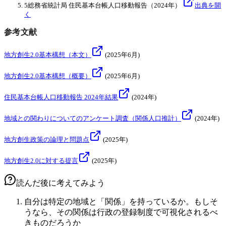
5
総務省統計局 住民基本台帳人口移動報告
（2024年）
出典を開
く
参考文献
地方創生2.0基本構想（本文）
(
2025年6月
)
地方創生2.0基本構想（概要）
(
2025年6月
)
住民基本台帳人口移動報告 2024年結果
(
2024年
)
地域との関わりについてのアンケート調査（関係人口推計）
(
2024年
)
地方創生政策の論理と問題点
(
2025年
)
地方創生2.0に対する提言
(
2025年
)
読んだ後に考えてみよう
自分は特定の地域と「関係」を持っているか。もしそ
うなら、その関係は行政の登録制度で可視化されるべ
きものだろうか