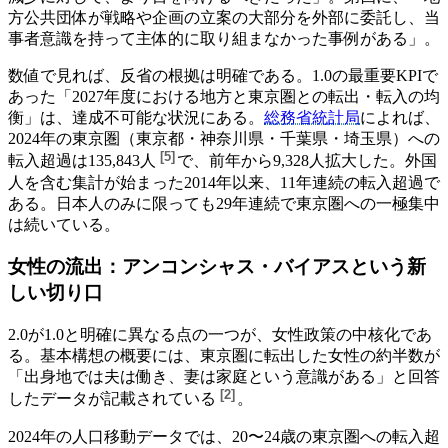
方公共団体が戦略や企画の立案の大部分を外部に委託し、当
事者意識を持って主体的に取り組まなかった事例がある」。
数値で見れば、反省の根拠は明確である。1.0の最重要KPIで
あった「2027年度における地方と東京圏との転出・転入の均
衡」は、達成不可能な状況にある。
総務省統計局
によれば、
2024年の東京圏（東京都・神奈川県・千葉県・埼玉県）への
[
5
]
転入超過は
135,843人
で、前年から9,328人拡大した。外国
人を含む集計が始まった2014年以来、11年連続の転入超過で
ある。日本人のみに限っても29年連続で東京圏への一極集中
は続いている。
女性の流出：アンコンシャス・バイアスという新
しい切り口
2.0が1.0と明確に異なる点の一つが、女性政策の中核化であ
る。基本構想の概要には、東京圏に転出した女性の約半数が
「出身地では夫は働き、妻は家庭という意識がある」と回答
[
2
]
したデータが
記載されている
。
2024年の人口移動データでは、20〜24歳の東京圏への転入超