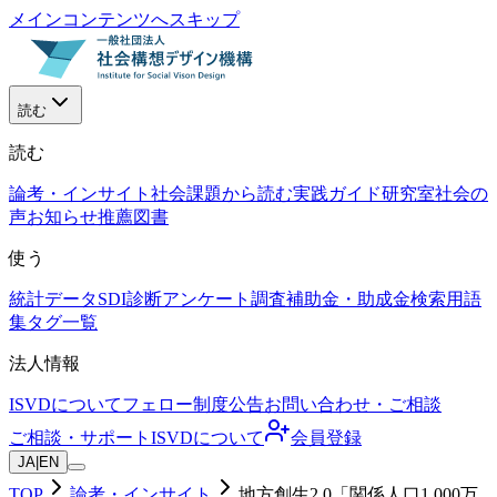
メインコンテンツへスキップ
読む
読む
論考・インサイト
社会課題から読む
実践ガイド
研究室
社会の
声
お知らせ
推薦図書
使う
統計データ
SDI診断
アンケート調査
補助金・助成金検索
用語
集
タグ一覧
法人情報
ISVDについて
フェロー制度
公告
お問い合わせ・ご相談
ご相談・サポート
ISVDについて
会員登録
JA
|
EN
TOP
論考・インサイト
地方創生2.0「関係人口1,000万