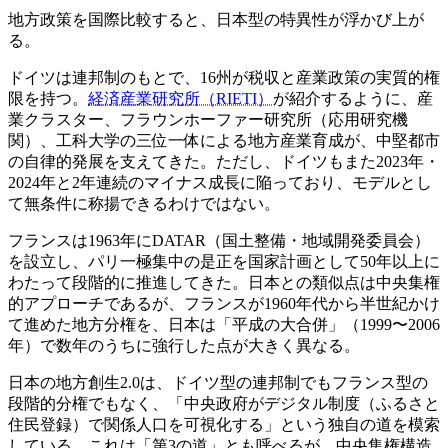
地方政策を国際比較すると、日本型の特異性が浮かび上が
る。
ドイツは連邦制のもとで、16州が税収と産業政策の実質的権
限を持つ。
経済産業研究所（RIETI）
が紹介するように、産
業クラスター、フラウンホーファー研究所（応用研究機
関）、工科大学の三位一体による地方産業育成が、中堅都市
の自律的発展を支えてきた。ただし、ドイツもまた2023年・
2024年と2年連続のマイナス成長に陥っており、モデルとし
て無条件に称揚できるわけではない。
フランスは1963年にDATAR（国土整備・地域開発委員会）
を設立し、パリ一極集中の是正を国家計画として50年以上に
わたって段階的に推進してきた。日本との類似点は中央集権
的アプローチであるが、フランスが1960年代から半世紀かけ
て進めた地方分権を、日本は「平成の大合併」（1999〜2006
年）で数年のうちに強行した点が大きく異なる。
日本の地方創生2.0は、ドイツ型の連邦制でもフランス型の
段階的分権でもなく、「中央政府がデジタル制度（ふるさと
住民登録）で関係人口を可視化する」という独自の道を模索
している。これは「第3の道」とも呼べるが、中央集権構造