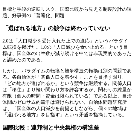
目標と手段の逆転リスク、国際比較から見える制度設計の課
題、好事例の「普遍化」問題
「選ばれる地方」の競争は終わっていない
2.0は「人口減少を受け入れた上での適応」というパラダイ
ム転換を掲げた。1.0の「人口減少を食い止める」という目
標は、国全体の出生数が減り続ける中では非現実的であった
と認めたのである。
しかし、パラダイムの転換と競争構造の転換は別の問題であ
る。各自治体が「関係人口を増やす」ことを目指す限り、
「どの地方が選ばれるか」という競争は継続する。関係人口
は「移住」より軽い関わり方を許容するが、関わりの総量が
有限（個人の時間・資金は限られている）である以上、自治
体間のゼロサム的競争は避けられない。自治体問題研究所
は、「国全体の人口減少を前提としながら、個々の地域は
『選ばれる地方』を目指す」という矛盾を指摘している。
国際比較：連邦制と中央集権の構造差