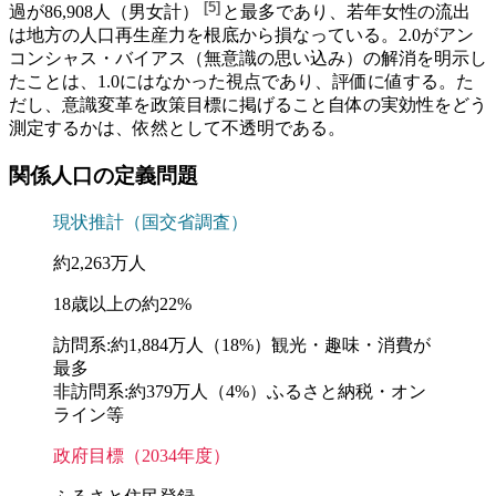
[
5
]
過が
86,908人（男女計）
と最多であり、若年女性の流出
は地方の人口再生産力を根底から損なっている。2.0がアン
コンシャス・バイアス（無意識の思い込み）の解消を明示し
たことは、1.0にはなかった視点であり、評価に値する。た
だし、意識変革を政策目標に掲げること自体の実効性をどう
測定するかは、依然として不透明である。
関係人口の定義問題
現状推計（国交省調査）
約2,263万人
18歳以上の約22%
訪問系
:
約1,884万人（18%）
観光・趣味・消費が
最多
非訪問系
:
約379万人（4%）
ふるさと納税・オン
ライン等
政府目標（2034年度）