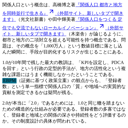
関係人口という概念は、高橋博之著
『関係人口 都市と地方
を同時並行で生きる』
（外部サイト、新しいタブで開き
ます）
（光文社新書）や田中輝美著
『関係人口をつくる 定
住でも交流でもないローカルイノベーション』
（外部サ
イト、新しいタブで開きます）
（木楽舎）が論じるように、
都市と地方の二項対立を超える可能性を持つ概念である。問
題は、その概念を「1,000万人」という数値目標に落とし込
んだ瞬間に、手段が目的化するリスクが生じることにある。
1.0が10年間で残した最大の教訓は、「KPIを設定し、PDCA
を回す」という行政の定型的手法が、地方の活性化という複
雑な課題にはうまく機能しなかったということである。
EBPM
（証拠に基づく政策立案）の観点からも、「登録者
数」という単一指標で関係人口の「質」や地域への実質的な
貢献を測定できるかは疑問が残る。
2.0が本当に「2.0」であるためには、1.0と同じ轍を踏まない
ための構造的な仕組みが必要である。登録者数の多寡ではな
く、登録者と地域との関係の深さや持続性をどう評価するの
か。その制度設計の具体が問われている。