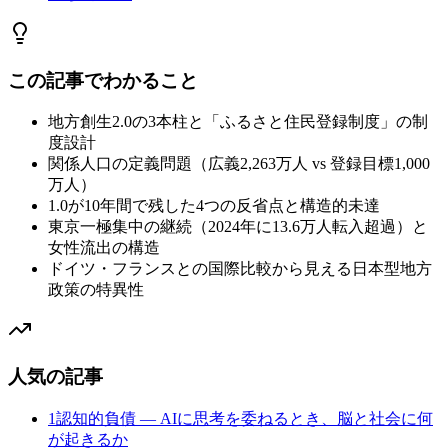
この記事でわかること
地方創生2.0の3本柱と「ふるさと住民登録制度」の制
度設計
関係人口の定義問題（広義2,263万人 vs 登録目標1,000
万人）
1.0が10年間で残した4つの反省点と構造的未達
東京一極集中の継続（2024年に13.6万人転入超過）と
女性流出の構造
ドイツ・フランスとの国際比較から見える日本型地方
政策の特異性
人気の記事
1
認知的負債 — AIに思考を委ねるとき、脳と社会に何
が起きるか