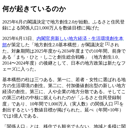
何が起きているのか
2025年6月の閣議決定で地方創生2.0が始動。ふるさと住民登
録による関係人口1,000万人を数値目標に掲げた
2025年6月13日、
内閣官房新しい地方経済・生活環境創生本
[
1
]
部
が策定した「地方創生2.0基本構想」が
閣議決定
され
た。対象期間は2025年度から2034年度までの10年間。前身で
ある「まち・ひと・しごと創生総合戦略」（地方創生1.0、
2014〜2024年度）の後継として、日本の地方政策は新たなフ
ェーズに入った。
基本構想の柱は三つある。第一に、若者・女性に選ばれる地
方の生活環境の創生。第二に、付加価値創出型の新しい地方
経済の創生。第三に、人や企業の地方分散である。そしてこ
の第三の柱の中核に据えられたのが「ふるさと住民登録制
[
2
]
度」であり、
10年間で1,000万人（実人数）の関係人口
を
創出するという数値目標が掲げられた。延べ（年間×10年）
では1億人である。
「関係人口」とは、移住でも観光でもない、地域と多様に関