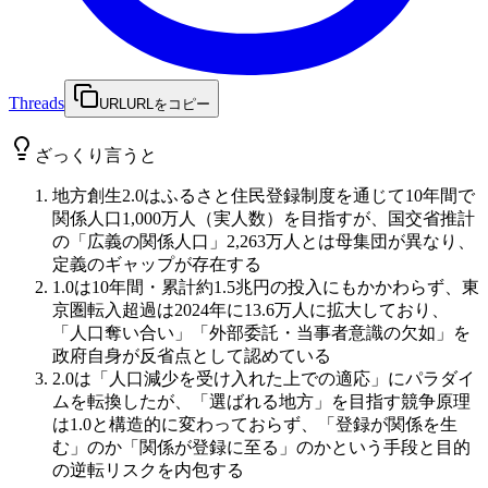
Threads
URL
URLをコピー
ざっくり言うと
地方創生2.0はふるさと住民登録制度を通じて10年間で
関係人口1,000万人（実人数）を目指すが、国交省推計
の「広義の関係人口」2,263万人とは母集団が異なり、
定義のギャップが存在する
1.0は10年間・累計約1.5兆円の投入にもかかわらず、東
京圏転入超過は2024年に13.6万人に拡大しており、
「人口奪い合い」「外部委託・当事者意識の欠如」を
政府自身が反省点として認めている
2.0は「人口減少を受け入れた上での適応」にパラダイ
ムを転換したが、「選ばれる地方」を目指す競争原理
は1.0と構造的に変わっておらず、「登録が関係を生
む」のか「関係が登録に至る」のかという手段と目的
の逆転リスクを内包する