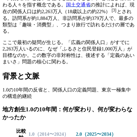
わる人々を指す概念である。
国土交通省
の推計によれば、現
[
3
]
在の関係人口は
約2,263万人（18歳以上の約22%）
とされ
る。訪問系が約1,884万人、非訪問系が約379万人で、最多の
類型は「趣味・消費型」、つまり旅行で訪れるだけの層であ
る。
ここで最初の疑問が生じる。「広義の関係人口」がすでに
2,263万人いるのに、なぜ「ふるさと住民登録1,000万人」が
目標なのか。この数字の非対称性は、後述する「定義のあい
まいさ」問題の核心に関わる。
背景と文脈
1.0の10年間の反省と、関係人口の定義問題、東京一極集中
の構造的継続
地方創生1.0の10年間：何が変わり、何が変わらな
かったか
比較
1.0（2014〜2024）
2.0（2025〜2034）