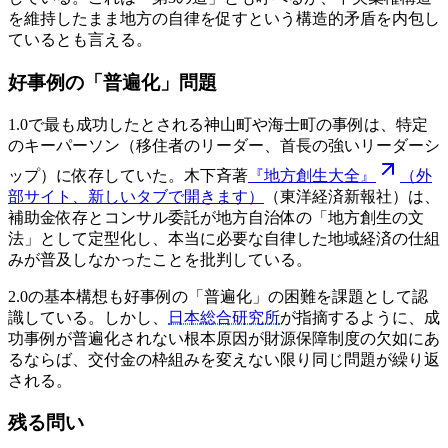
を維持したまま地方の自律を促すという構造的矛盾を内包し
ているとも言える。
好事例の「普遍化」問題
1.0で最も成功したとされる神山町や海士町の事例は、特定
のキーパーソン（移住者のリーダー、首長の強いリーダーシ
ップ）に依存していた。木下斉著
『地方創生大全』
（外
部サイト、新しいタブで開きます）
（東洋経済新報社）は、
補助金依存とコンサル委託が地方自治体の「地方創生の文
法」として定型化し、本当に必要な自律した地域経済の仕組
みが普及しなかったことを批判している。
2.0の基本構想も好事例の「普遍化」の困難を課題として認
識している。しかし、
日本総合研究所
が指摘するように、成
功事例が普遍化されない根本原因が財源保障制度の欠如にあ
るならば、交付金の枠組みを変えない限り同じ問題が繰り返
される。
残る問い