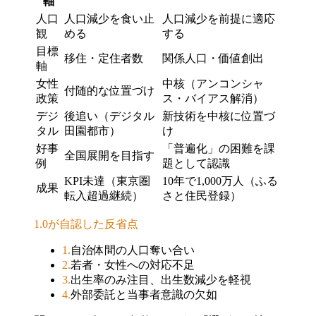
軸
人口
人口減少を食い止
人口減少を前提に適応
観
める
する
目標
移住・定住者数
関係人口・価値創出
軸
女性
中核（アンコンシャ
付随的な位置づけ
政策
ス・バイアス解消）
デジ
後追い（デジタル
新技術を中核に位置づ
タル
田園都市）
け
好事
「普遍化」の困難を課
全国展開を目指す
例
題として認識
KPI未達（東京圏
10年で1,000万人（ふる
成果
転入超過継続）
さと住民登録）
1.0が自認した反省点
1
.
自治体間の人口奪い合い
2
.
若者・女性への対応不足
3
.
出生率のみ注目、出生数減少を軽視
4
.
外部委託と当事者意識の欠如