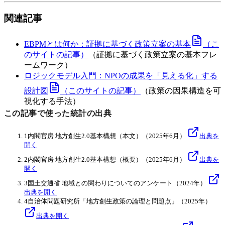
関連記事
EBPMとは何か：証拠に基づく政策立案の基本
（こ
のサイトの記事）
（証拠に基づく政策立案の基本フレ
ームワーク）
ロジックモデル入門：NPOの成果を「見える化」する
設計図
（このサイトの記事）
（政策の因果構造を可
視化する手法）
この記事で使った統計の出典
1
内閣官房 地方創生2.0基本構想（本文）
（2025年6月）
出典を
開く
2
内閣官房 地方創生2.0基本構想（概要）
（2025年6月）
出典を
開く
3
国土交通省 地域との関わりについてのアンケート
（2024年）
出典を開く
4
自治体問題研究所「地方創生政策の論理と問題点」
（2025年）
出典を開く