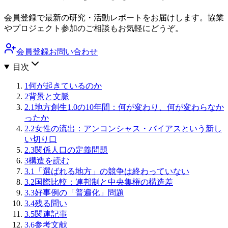
会員登録で最新の研究・活動レポートをお届けします。協業
やプロジェクト参加のご相談もお気軽にどうぞ。
会員登録
お問い合わせ
目次
1
何が起きているのか
2
背景と文脈
2.1
地方創生1.0の10年間：何が変わり、何が変わらなか
ったか
2.2
女性の流出：アンコンシャス・バイアスという新し
い切り口
2.3
関係人口の定義問題
3
構造を読む
3.1
「選ばれる地方」の競争は終わっていない
3.2
国際比較：連邦制と中央集権の構造差
3.3
好事例の「普遍化」問題
3.4
残る問い
3.5
関連記事
3.6
参考文献