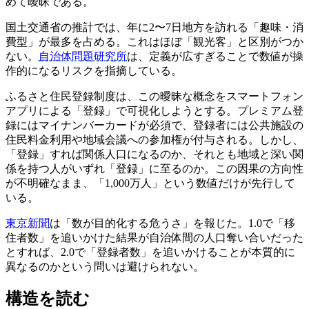
めて曖昧である。
国土交通省の推計では、年に2〜7日地方を訪れる「趣味・消
費型」が最多を占める。これはほぼ「観光客」と区別がつか
ない。
自治体問題研究所
は、定義が広すぎることで数値が操
作的になるリスクを指摘している。
ふるさと住民登録制度は、この曖昧な概念をスマートフォン
アプリによる「登録」で可視化しようとする。プレミアム登
録にはマイナンバーカードが必須で、登録者には公共施設の
住民料金利用や地域会議への参加権が付与される。しかし、
「登録」すれば関係人口になるのか、それとも地域と深い関
係を持つ人がいずれ「登録」に至るのか。この因果の方向性
が不明確なまま、「1,000万人」という数値だけが先行して
いる。
東京新聞
は「数が目的化する危うさ」を報じた。1.0で「移
住者数」を追いかけた結果が自治体間の人口奪い合いだった
とすれば、2.0で「登録者数」を追いかけることが本質的に
異なるのかという問いは避けられない。
構造を読む