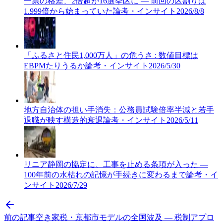
一票の格差、2倍超が16選挙区に — 前回の区割りは
1.999倍から始まっていた
論考・インサイト
2026/8/8
「ふるさと住民1,000万人」の危うさ : 数値目標は
EBPMたりうるか
論考・インサイト
2026/5/30
地方自治体の担い手消失：公務員試験倍率半減と若手
退職が映す構造的衰退
論考・インサイト
2026/5/11
リニア静岡の協定に、工事を止める条項が入った —
100年前の水枯れの記憶が手続きに変わるまで
論考・イ
ンサイト
2026/7/29
前の記事
空き家税・京都市モデルの全国波及 — 税制アプロ