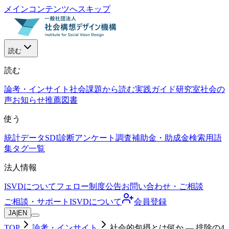
メインコンテンツへスキップ
読む
読む
論考・インサイト
社会課題から読む
実践ガイド
研究室
社会の
声
お知らせ
推薦図書
使う
統計データ
SDI診断
アンケート調査
補助金・助成金検索
用語
集
タグ一覧
法人情報
ISVDについて
フェロー制度
公告
お問い合わせ・ご相談
ご相談・サポート
ISVDについて
会員登録
JA
|
EN
TOP
論考・インサイト
社会的包摂とは何か — 排除の4