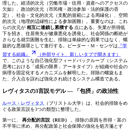
理した。経済的次元（労働市場・信用・資産へのアクセスの
欠如）、政治的次元（市民権・政治参加・法的保護の否
定）、社会・文化的次元（支配的規範による周縁化）、空間
的次元（地理的辺縁性による参加困難）。重要なのは、これ
らの次元が
相互に連鎖し累積する
点にある。失業が所得低
下を招き、住居喪失が健康悪化を誘発し、社会関係の断絶が
さらなる就労困難を生む。排除は単線的な因果ではなく、螺
旋的な悪循環として進行する。ピーター・M・センゲは
『学
習する組織』
（外部サイト、新しいタブで開きます）
で、このような自己強化型フィードバックループ（システム
思考における「成長の限界」アーキタイプ）が組織や社会の
病理を固定化するメカニズムを解明した。排除の螺旋もま
た、介入点を誤れば強化され続けるシステム構造である。
レヴィタスの3言説モデル — 「包摂」の政治性
ルース・レヴィタス
（ブリストル大学）は、社会的排除をめ
ぐる政策言説を3つの類型に整理した。
第一に、
再分配的言説（RED）
。排除の原因を所得・富の
不平等に求め、再分配政策と社会保障の強化を処方箋とす