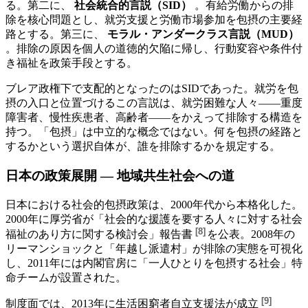
る。第二に、
社会統合的言説（SID）
。有給労働からの排
除を核心問題とし、就労支援と労働市場参加を包摂の主要経
路とする。第三に、
モラル・アンダークラス言説（MUD）
。排除の原因を個人の道徳的欠陥に帰し、行動変容や条件付
き福祉を政策手段とする。
ブレア政権下で支配的となったのはSIDであった。就労を包
摂の入口と位置づけるこの言説は、就労困難な人々——重度
障害者、慢性疾患者、高齢者——をかえって排除する構造を
持つ。「包摂」は中立的な概念ではない。何を包摂の経路と
するかという選択自体が、誰を排除するかを規定する。
日本の政策展開 — 地域共生社会への道
日本における社会的包摂政策は、2000年代から本格化した。
2000年に厚労省が「社会的な援護を要する人々に対する社会
[
8
]
福祉のあり方に関する検討会」報告書
を公表。2008年の
リーマンショックと「年越し派遣村」が排除の実態を可視化
し、2011年には内閣官房に「一人ひとりを包摂する社会」特
命チームが設置された。
[
9
]
制度面では、
2013年に生活困窮者自立支援法が成立