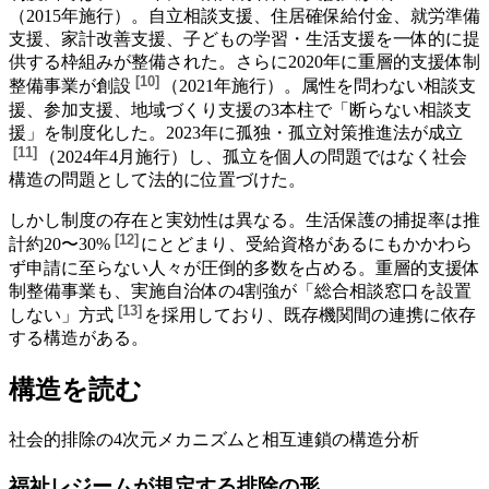
（2015年施行）。自立相談支援、住居確保給付金、就労準備
支援、家計改善支援、子どもの学習・生活支援を一体的に提
供する枠組みが整備された。さらに
2020年に重層的支援体制
[
10
]
整備事業が創設
（2021年施行）。属性を問わない相談支
援、参加支援、地域づくり支援の3本柱で「断らない相談支
援」を制度化した。
2023年に孤独・孤立対策推進法が成立
[
11
]
（2024年4月施行）し、孤立を個人の問題ではなく社会
構造の問題として法的に位置づけた。
しかし制度の存在と実効性は異なる。生活保護の捕捉率は
推
[
12
]
計約20〜30%
にとどまり、受給資格があるにもかかわら
ず申請に至らない人々が圧倒的多数を占める。重層的支援体
制整備事業も、実施自治体の
4割強が「総合相談窓口を設置
[
13
]
しない」方式
を採用しており、既存機関間の連携に依存
する構造がある。
構造を読む
社会的排除の4次元メカニズムと相互連鎖の構造分析
福祉レジームが規定する排除の形