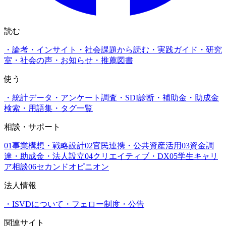
読む
・
論考・インサイト
・
社会課題から読む
・
実践ガイド
・
研究
室
・
社会の声
・
お知らせ
・
推薦図書
使う
・
統計データ
・
アンケート調査
・
SDI診断
・
補助金・助成金
検索
・
用語集
・
タグ一覧
相談・サポート
01
事業構想・戦略設計
02
官民連携・公共資産活用
03
資金調
達・助成金・法人設立
04
クリエイティブ・DX
05
学生キャリ
ア相談
06
セカンドオピニオン
法人情報
・
ISVDについて
・
フェロー制度
・
公告
関連サイト