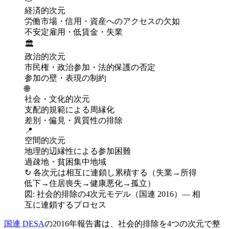
経済的次元
労働市場・信用・資産へのアクセスの欠如
不安定雇用・低賃金・失業
🏛️
政治的次元
市民権・政治参加・法的保護の否定
参加の壁・表現の制約
🌐
社会・文化的次元
支配的規範による周縁化
差別・偏見・異質性の排除
📍
空間的次元
地理的辺縁性による参加困難
過疎地・貧困集中地域
↻ 各次元は相互に連鎖し累積する（失業→所得
低下→住居喪失→健康悪化→孤立）
図: 社会的排除の4次元モデル（国連 2016）— 相
互に連鎖するプロセス
国連 DESA
の2016年報告書は、社会的排除を4つの次元で整