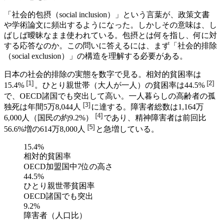
「社会的包摂（social inclusion）」という言葉が、政策文書
や学術論文に頻出するようになった。しかしその意味は、し
ばしば曖昧なまま使われている。包摂とは何を指し、何に対
する応答なのか。この問いに答えるには、まず「社会的排除
（social exclusion）」の構造を理解する必要がある。
日本の社会的排除の実態を数字で見る。
相対的貧困率は
[
1
]
[
2
]
15.4%
。
ひとり親世帯（大人が一人）の貧困率は44.5%
で、OECD諸国でも突出して高い。
一人暮らしの高齢者の孤
[
3
]
独死は年間5万8,044人
に達する。
障害者総数は1,164万
[
4
]
6,000人（国民の約9.2%）
であり、
精神障害者は前回比
[
5
]
56.6%増の614万8,000人
と急増している。
15.4%
相対的貧困率
OECD加盟国中7位の高さ
44.5%
ひとり親世帯貧困率
OECD諸国でも突出
9.2%
障害者（人口比）