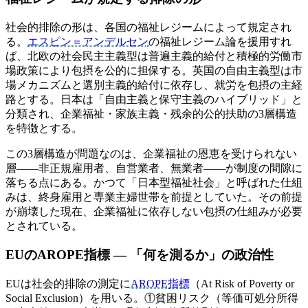
社会的排除の形は、各国の福祉レジームによって規定され
る。
エスピン＝アンデルセン
の福祉レジーム論を援用すれ
ば、北欧の社会民主主義型は普遍主義的給付と積極的労働市
場政策により包摂を公的に担保する。英国の自由主義型は市
場メカニズムと選別主義的給付に依存し、就労を包摂の主経
路とする。日本は「自由主義と保守主義のハイブリッド」と
分類され、企業福祉・家族主義・残余的公的扶助の3層構造
を特徴とする。
この3層構造が問題なのは、企業福祉の恩恵を受けられない
層——非正規雇用者、自営業者、無業者——が制度の間隙に
落ちる点にある。かつて「日本型福祉社会」と呼ばれた仕組
みは、終身雇用と専業主婦世帯を前提としていた。その前提
が崩壊した現在、企業福祉に依存しない包摂の仕組みが必要
とされている。
EUのAROPE指標 — 「何を測るか」の政治性
EUは社会的排除の測定に
AROPE指標
（At Risk of Poverty or
Social Exclusion）を用いる。①貧困リスク（等価可処分所得