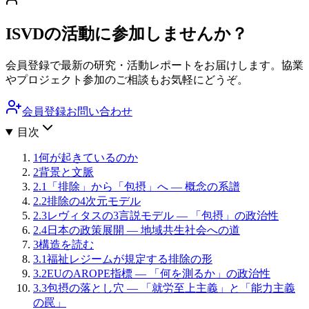
ISVDの活動に参加しませんか？
会員登録で最新の研究・活動レポートをお届けします。協業
やプロジェクト参加のご相談もお気軽にどうぞ。
会員登録
お問い合わせ
目次
1
何が起きているのか
2
背景と文脈
2.1
「排除」から「包摂」へ — 概念の系譜
2.2
排除の4次元モデル
2.3
レヴィタスの3言説モデル — 「包摂」の政治性
2.4
日本の政策展開 — 地域共生社会への道
3
構造を読む
3.1
福祉レジームが規定する排除の形
3.2
EUのAROPE指標 — 「何を測るか」の政治性
3.3
包摂の落とし穴 — 「就労至上主義」と「能力主義
の罠」