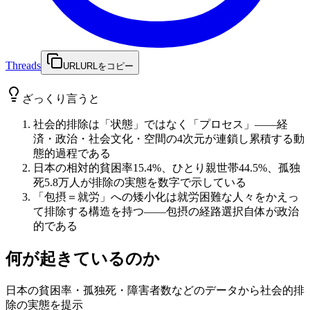
Threads
URL
URLをコピー
ざっくり言うと
社会的排除は「状態」ではなく「プロセス」——経
済・政治・社会文化・空間の4次元が連鎖し累積する動
態的過程である
日本の相対的貧困率15.4%、ひとり親世帯44.5%、孤独
死5.8万人が排除の実態を数字で示している
「包摂＝就労」への矮小化は就労困難な人々をかえっ
て排除する構造を持つ——包摂の経路選択自体が政治
的である
何が起きているのか
日本の貧困率・孤独死・障害者数などのデータから社会的排
除の実態を提示