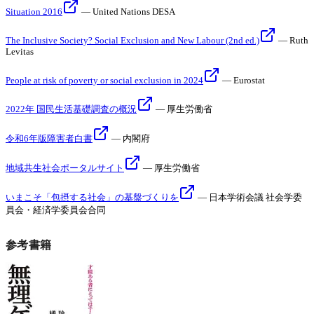
Situation 2016
—
United Nations DESA
The Inclusive Society? Social Exclusion and New Labour (2nd ed.)
—
Ruth
Levitas
People at risk of poverty or social exclusion in 2024
—
Eurostat
2022年 国民生活基礎調査の概況
—
厚生労働省
令和6年版障害者白書
—
内閣府
地域共生社会ポータルサイト
—
厚生労働省
いまこそ「包摂する社会」の基盤づくりを
—
日本学術会議 社会学委
員会・経済学委員会合同
参考書籍