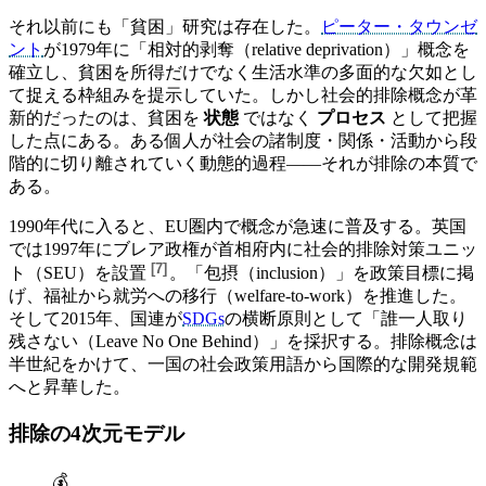
それ以前にも「貧困」研究は存在した。
ピーター・タウンゼ
ント
が1979年に「相対的剥奪（relative deprivation）」概念を
確立し、貧困を所得だけでなく生活水準の多面的な欠如とし
て捉える枠組みを提示していた。しかし社会的排除概念が革
新的だったのは、貧困を
状態
ではなく
プロセス
として把握
した点にある。ある個人が社会の諸制度・関係・活動から段
階的に切り離されていく動態的過程——それが排除の本質で
ある。
1990年代に入ると、EU圏内で概念が急速に普及する。英国
では
1997年にブレア政権が首相府内に社会的排除対策ユニッ
[
7
]
ト（SEU）を設置
。「包摂（inclusion）」を政策目標に掲
げ、福祉から就労への移行（welfare-to-work）を推進した。
そして2015年、国連が
SDGs
の横断原則として「誰一人取り
残さない（Leave No One Behind）」を採択する。排除概念は
半世紀をかけて、一国の社会政策用語から国際的な開発規範
へと昇華した。
排除の4次元モデル
💰