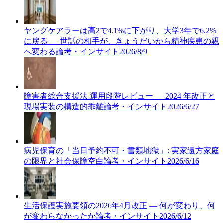
ヤングケアラーは高2で4.1%に下がり、大学3年で6.2%
に戻る — 世話の相手が、きょうだいから精神疾患の親
へ変わる
論考・インサイト
2026/8/9
障害者総合支援法 運用段階レビュー — 2024 年改正と
現場実装の構造的乖離
論考・インサイト
2026/6/27
病児保育の「当日予約不可・書類地獄」: 実家遠方家庭
の限界と社会保障空白
論考・インサイト
2026/6/16
生活保護実施要領の2026年4月改正 — 何が変わり、何
が変わらなかったか
論考・インサイト
2026/6/12