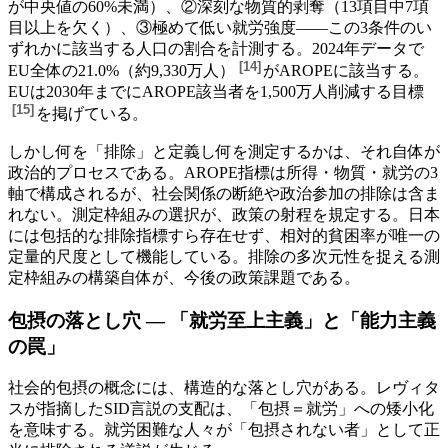
が中央値の60%未満）、②深刻な物質的剥奪（13項目中7項
目以上を欠く）、③極めて低い就労強度——この3条件のい
ずれかに該当する人口の割合を計測する。
2024年データで
[
14
]
EU全体の21.0%（約9,330万人）
がAROPEに該当する。
EUは2030年までにAROPE該当者を1,500万人削減する目標
[
15
]
を掲げている。
しかし何を「排除」と定義し何を測定するかは、それ自体が
政治的プロセスである。AROPE指標は所得・物質・就労の3
軸で構成されるが、社会関係の断絶や政治参加の排除は含ま
れない。測定枠組みの選択が、政策の射程を規定する。日本
には包括的な排除指標すら存在せず、相対的貧困率が唯一の
定量的尺度として機能している。排除の多次元性を捉える測
定枠組みの構築自体が、今後の政策課題である。
包摂の落とし穴 — 「就労至上主義」と「能力主義
の罠」
社会的包摂の概念には、構造的な落とし穴がある。レヴィタ
スが指摘したSID言説の支配は、「包摂＝就労」への矮小化
を意味する。就労困難な人々が「包摂されない者」として正