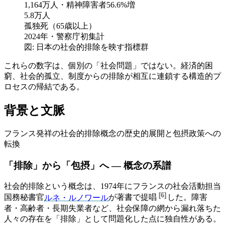
1,164万人・精神障害者56.6%増
5.8万人
孤独死（65歳以上）
2024年・警察庁初集計
図: 日本の社会的排除を映す指標群
これらの数字は、個別の「社会問題」ではない。経済的困
窮、社会的孤立、制度からの排除が相互に連鎖する構造的プ
ロセスの帰結である。
背景と文脈
フランス発祥の社会的排除概念の歴史的展開と包摂政策への
転換
「排除」から「包摂」へ — 概念の系譜
社会的排除という概念は、
1974年にフランスの社会活動担当
[
6
]
国務秘書官
ルネ・ルノワール
が著書で提唱
した。障害
者・高齢者・長期失業者など、社会保障の網から漏れ落ちた
人々の存在を「排除」として問題化した点に独自性がある。