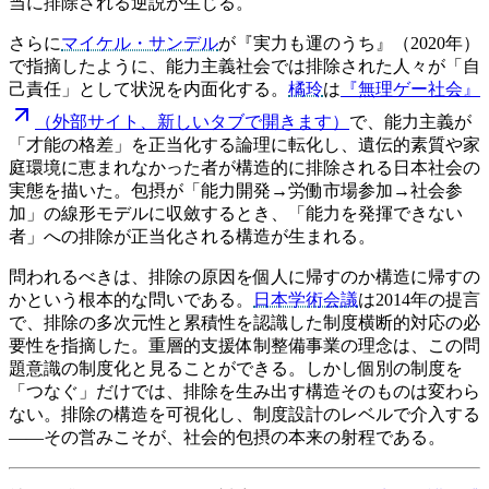
当に排除される逆説が生じる。
さらに
マイケル・サンデル
が『実力も運のうち』（2020年）
で指摘したように、能力主義社会では排除された人々が「自
己責任」として状況を内面化する。
橘玲
は
『無理ゲー社会』
（外部サイト、新しいタブで開きます）
で、能力主義が
「才能の格差」を正当化する論理に転化し、遺伝的素質や家
庭環境に恵まれなかった者が構造的に排除される日本社会の
実態を描いた。包摂が「能力開発→労働市場参加→社会参
加」の線形モデルに収斂するとき、「能力を発揮できない
者」への排除が正当化される構造が生まれる。
問われるべきは、排除の原因を個人に帰すのか構造に帰すの
かという根本的な問いである。
日本学術会議
は2014年の提言
で、排除の多次元性と累積性を認識した制度横断的対応の必
要性を指摘した。重層的支援体制整備事業の理念は、この問
題意識の制度化と見ることができる。しかし個別の制度を
「つなぐ」だけでは、排除を生み出す構造そのものは変わら
ない。排除の構造を可視化し、制度設計のレベルで介入する
——その営みこそが、社会的包摂の本来の射程である。