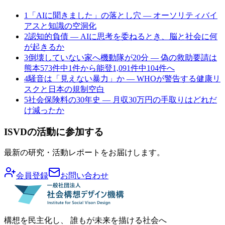
1
「AIに聞きました」の落とし穴 — オーソリティバイ
アスと知識の空洞化
2
認知的負債 — AIに思考を委ねるとき、脳と社会に何
が起きるか
3
倒壊していない家へ機動隊が20分 — 偽の救助要請は
熊本573件中1件から能登1,091件中104件へ
4
騒音は「見えない暴力」か — WHOが警告する健康リ
スクと日本の規制空白
5
社会保険料の30年史 — 月収30万円の手取りはどれだ
け減ったか
ISVDの活動に参加する
最新の研究・活動レポートをお届けします。
会員登録
お問い合わせ
構想を民主化し、 誰もが未来を描ける社会へ