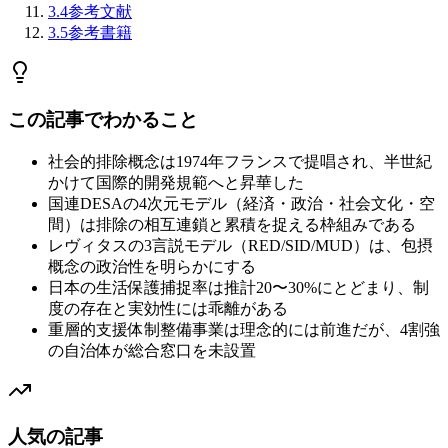
3.4
参考文献
3.5
参考書籍
この記事でわかること
社会的排除概念は1974年フランスで提唱され、半世紀
かけて国際的開発規範へと昇華した
国連DESAの4次元モデル（経済・政治・社会文化・空
間）は排除の相互連鎖と累積を捉える枠組みである
レヴィタスの3言説モデル（RED/SID/MUD）は、包摂
概念の政治性を明らかにする
日本の生活保護捕捉率は推計20〜30%にとどまり、制
度の存在と実効性には乖離がある
重層的支援体制整備事業は理念的には前進だが、4割強
の自治体が総合窓口を未設置
人気の記事