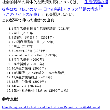
社会的排除の具体的な政策対応については、「
生活保護の捕
捉率はなぜ低いのか — 日本の福祉アクセス問題の構造
（このサイトの記事）
」も参照されたい。
この記事で使った統計の出典
1
厚生労働省 国民生活基礎調査
（2021年）
2
同上
（2021年）
3
警察庁（初集計）
（2024年）
4
内閣府 障害者白書
（2022年）
5
同上
（2022年）
6
Lenoir (1974)
（1974年）
7
Social Exclusion Unit
（1997年）
8
厚生労働省
（2000年）
9
厚生労働省
（2013年）
10
厚生労働省
（2020年）
11
内閣府
（2023年成立・2024年施行）
12
厚生労働省推計
（2018年）
13
厚生労働省
（2024年）
14
Eurostat
（2024年）
15
欧州社会権柱行動計画
（2030年目標）
参考文献
Identifying Social Inclusion and Exclusion — Report on the World Social