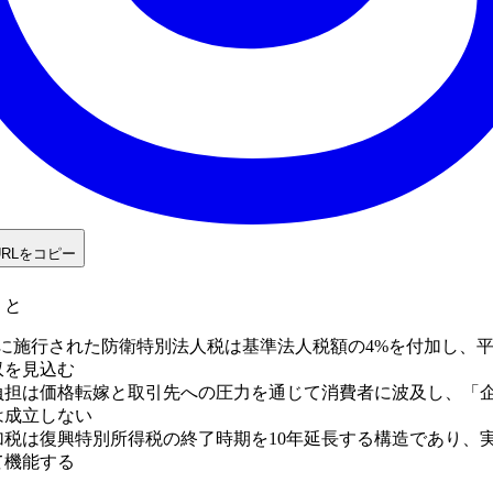
URLをコピー
うと
4月に施行された防衛特別法人税は基準法人税額の4%を付加し、平年
収を見込む
負担は価格転嫁と取引先への圧力を通じて消費者に波及し、「企
は成立しない
加税は復興特別所得税の終了時期を10年延長する構造であり、
て機能する