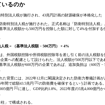
ているのか
に防衛特別法人税が施行され、43兆円計画の財源確保が本格化した
1日、防衛特別法人税が施行された。正式名称は「防衛特別法人税
基準法人税額から500万円を控除した額に対して4%を付加する
。
税 = （基準法人税額 − 500万円） × 4%
は、外国税額控除や所得税額控除等を差し引く前の法人税額を指
小企業への配慮として設けられた。法人税額が500万円以下であ
法人税額が600万円の企業であれば、追加負担は（600万 − 500万
。
た背景には、2022年12月に閣議決定された防衛力整備計画があ
[
1
]
の5年間で
総額43.5兆円
の防衛費を確保するという計画である。2
[
1
]
,005億円
に達し、GDP比約1.8%。2022年度の5兆4,000億
。
本柱」で構成される。