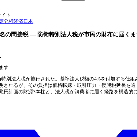
サイト
策分析
経済
日本
名の間接税 — 防衛特別法人税が市民の財布に届くま
ヤ
ます
、防衛特別法人税が施行された。基準法人税額の4%を付加する仕
明されるが、その負担は価格転嫁・取引圧力・復興税延長を通
3兆円計画の財源3本柱と、法人税が消費者に届く経路を構造的