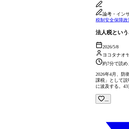
論考・イン
税制
安全保障
政
法人税という
2026/5/8
ヨコタナオ
約7分で読め
2026年4月
課税」として説
に波及する。4
—