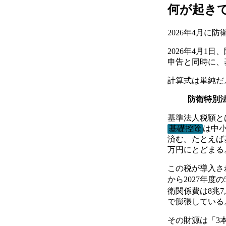
何が起き
2026年4月
2026年4月
申告と同時に、
計算式は単純だ
防衛特別法人
基準法人税額と
基礎控除
は中
済む。たとえば基準
万円にとどまる
この税が導入され
から2027年度
衛関係費は
8兆7
で膨張している
その財源は「3