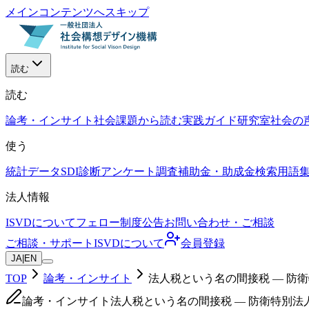
メインコンテンツへスキップ
読む
読む
論考・インサイト
社会課題から読む
実践ガイド
研究室
社会の
使う
統計データ
SDI診断
アンケート調査
補助金・助成金検索
用語
法人情報
ISVDについて
フェロー制度
公告
お問い合わせ・ご相談
ご相談・サポート
ISVDについて
会員登録
JA
|
EN
TOP
論考・インサイト
法人税という名の間接税 — 防
論考・インサイト
法人税という名の間接税 — 防衛特別