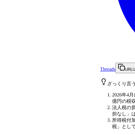
Threads
URL
ざっくり言
2026年
億円の税
法人税の
担なし」
所得税付
税」とし