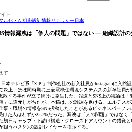
サイト
タル化・AI
組織設計
情報リテラシー
日本
NS情報漏洩は「個人の問題」ではない — 組織設計
ヤ
ます
旬、日本テレビ系「ZIP!」制作会社の新入社員がInstagramに入
て炎上、ほぼ同時期に三菱電機住環境システムズの新卒社員が
て拡散する事件が立て続けに発生した。報道とSNS上の議論は「
題」に還元しがちだが、本稿はこの論調を退ける。エルテスが20
仕事・職場の情報をSNS投稿したことがあるビジネスパーソンは4
を受けた人はわずか22.7%だった。漏洩は「人の問題」ではなく
社初日ギャップ・下請け構造・クローズドアカウントの錯覚と
が担うべき5つの設計レイヤーを提示する。