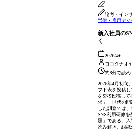
論考・イン
労働・雇用
デジ
新入社員のS
く
2026/4/6
ヨコタナオ
約8分で読め
2026年4月初
フト表を投稿し
をSNS投稿し
求」「世代の問
した調査では、
SNS利用研修
題」である。入
読み解き、組織