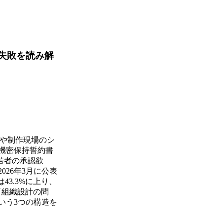
の失敗を読み解
館証や制作現場のシ
機密保持誓約書
若者の承認欲
26年3月に公表
3.3%に上り、
「組織設計の問
いう3つの構造を