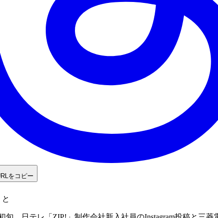
URLをコピー
うと
4月初旬、日テレ「ZIP!」制作会社新入社員のInstagram投稿と