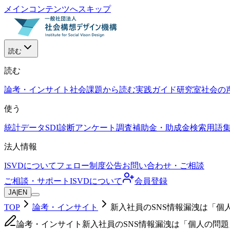
メインコンテンツへスキップ
読む
読む
論考・インサイト
社会課題から読む
実践ガイド
研究室
社会の
使う
統計データ
SDI診断
アンケート調査
補助金・助成金検索
用語
法人情報
ISVDについて
フェロー制度
公告
お問い合わせ・ご相談
ご相談・サポート
ISVDについて
会員登録
JA
|
EN
TOP
論考・インサイト
新入社員のSNS情報漏洩は「個
論考・インサイト
新入社員のSNS情報漏洩は「個人の問題