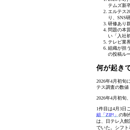
テムズ新
エルテス2
り、SNS
研修あり群
問題の本
い「入社
テレビ業
組織が担う
の投稿ルー
何が起き
2026年4月初
テス調査の数値
2026年4月初
1件目は4月3
組「ZIP!」
の制
は、
日テレ入館
でいた。シフト