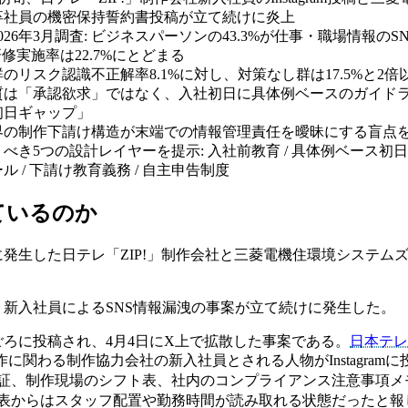
卒社員の機密保持誓約書投稿が立て続けに炎上
026年3月調査: ビジネスパーソンの43.3%が仕事・職場情報のS
研修実施率は22.7%にとどまる
のリスク認識不正解率8.1%に対し、対策なし群は17.5%と2倍
質は「承認欲求」ではなく、入社初日に具体例ベースのガイド
初日ギャップ」
界の制作下請け構造が末端での情報管理責任を曖昧にする盲点
べき5つの設計レイヤーを提示: 入社前教育 / 具体例ベース初日研
ル / 下請け教育義務 / 自主申告制度
ているのか
旬に発生した日テレ「ZIP!」制作会社と三菱電機住環境システム
旬、新入社員によるSNS情報漏洩の事案が立て続けに発生した。
日ごろに投稿され、4月4日にX上で拡散した事案である。
日本テレ
作に関わる制作協力会社の新入社員とされる人物がInstagram
証、制作現場のシフト表、社内のコンプライアンス注意事項メ
表からはスタッフ配置や勤務時間が読み取れる状態だったと報