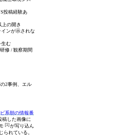
NS投稿経験あ
以上の開き
ラインが示されな
を生む
修 / 観察期間
ズの2事例、エル
ビ系朝の情報番
に投稿した画像に
[
1
]
モ
が写り込ん
じられている。